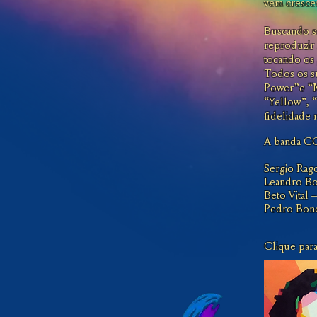
vem cresce
Buscando se
reproduzir 
tocando os 
Todos os s
Power”e “My
“Yellow”, “
fidelidade 
A banda C
Sergio Rago
Leandro Bor
Beto Vital 
Pedro Bonet
Clique para