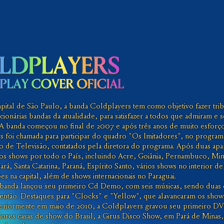
apital de São Paulo, a banda Coldplayers tem como objetivo fazer tri
cionárias bandas da atualidade, para satisfazer a todos que admiram e 
A banda começou no final de 2007 e após três anos de muito esforço
s foi chamada para participar do quadro "Os Imitadores", no progr
 de Televisão, contatados pela diretora do programa. Após duas apa
ios shows por todo o País, incluindo Acre, Goiânia, Pernambuco, Min
ará, Santa Catarina, Paraná, Espírito Santo, vários shows no interior 
es na capital, além de shows internacionais no Paraguai.
banda lançou seu primeiro Cd Demo, com seis músicas, sendo duas 
é então. Destaques para "Clocks" e "Yellow", que alavancaram os show
teriormente em maio de 2010, a Coldplayers gravou seu primeiro D
iores casas de show do Brasil, a Girus Disco Show, em Pará de Mina