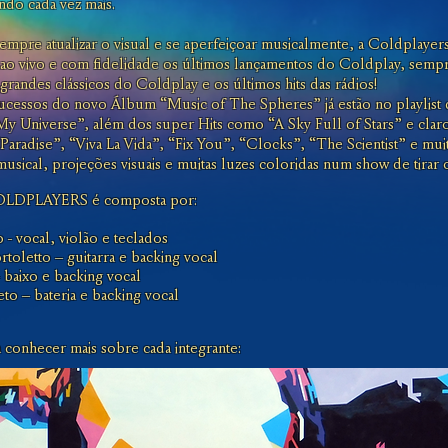
ndo cada vez mais.
mpre atualizar o visual e se aperfeiçoar musicalmente, a Coldplayer
ao vivo e com fidelidade os últimos lançamentos do Coldplay, sempre
grandes clássicos do Coldplay e os últimos hits das rádios!
ucessos do novo Álbum “Music of The Spheres” já estão no playlist
 Universe”, além dos super Hits como “A Sky Full of Stars” e clar
Paradise”, “Viva La Vida”, “Fix You”, “Clocks”, “The Scientist” e m
musical, projeções visuais e muitas luzes coloridas num show de tirar 
OLDPLAYERS é composta por:
 - vocal, violão e teclados
toletto – guitarra e backing vocal
– baixo e backing vocal
o – bateria e backing vocal
 conhecer mais sobre cada integrante: