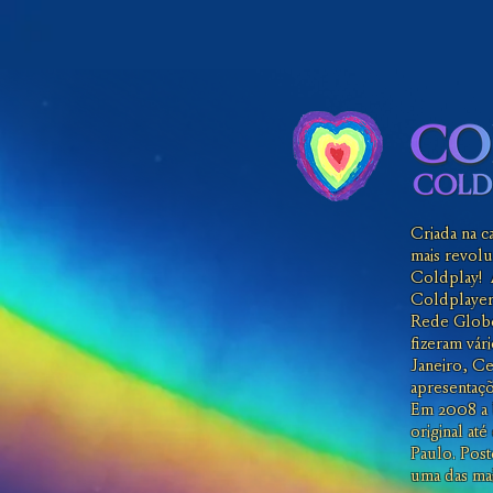
Criada na c
mais revolu
Coldplay! 
Coldplayer
Rede Globo
fizeram vár
Janeiro, Ce
apresentaçõ
Em 2008 a 
original at
Paulo. Pos
uma das ma