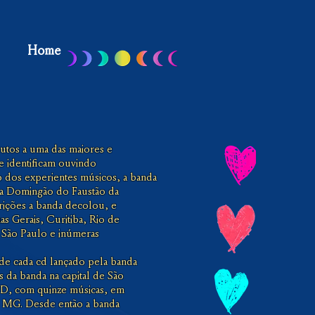
Home
butos a uma das maiores e
se identificam ouvindo
 dos experientes músicos, a banda
ama Domingão do Faustão da
rições a banda decolou, e
as Gerais, Curitiba, Rio de
de São Paulo e inúmeras
de cada cd lançado pela banda
s da banda na capital de São
VD, com quinze músicas, em
s, MG. Desde então a banda